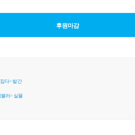
후원마감
집다> 발간
텀블러> 실물