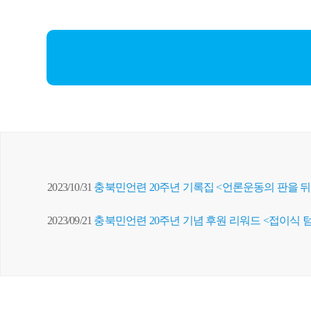
2023/10/31
충북민언련 20주년 기록집 <언론운동의 판을 뒤
2023/09/21
충북민언련 20주년 기념 후원 리워드 <접이식 