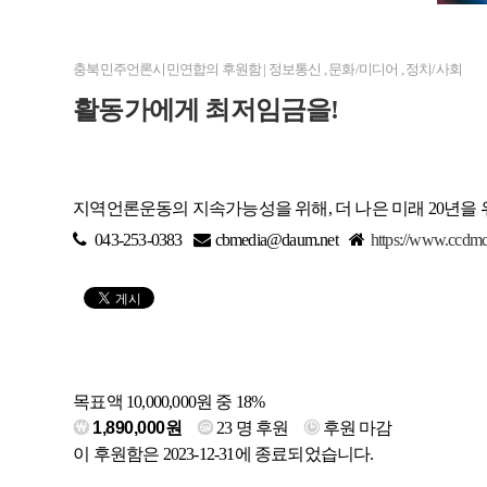
충북민주언론시민연합
의 후원함
|
정보통신
,
문화/미디어
,
정치/사회
활동가에게 최저임금을!
지역언론운동의 지속가능성을 위해, 더 나은 미래 20년을
043-253-0383
cbmedia@daum.net
https://www.ccdmc
목표액 10,000,000원 중 18%
1,890,000원
23
명 후원
후원 마감
이 후원함은 2023-12-31에 종료되었습니다.