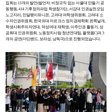
집회는 13개의 발언(발언자: 비정규직 없는 서울대 만들기 공
동행동
, 414
기후정의파업 학생참가단
,
서강대 인권실천모임
노고지리
,
민달팽이유니온
,
고려대 여학생위원회
,
고려대 소
수자인권위원회
,
한국외대 마르크스 정치경제학회 왼쪽날개
,
학생사회주의자연대
,
덕성여대 재학생
,
이주인권 활동가
,
성
공회대 인권위원회
,
노동정치사람 청년연대팀
,
플랫폼
C
)과 3
개의 공연(더딘밴드, 보라성, 낭독극)으로 진행되었습니다.