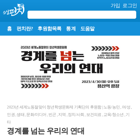
가입
로그인
홈
펀치란?
후원함목록
통계
도움말
2023년 세계노동절맞이 청년학생문화제 기획단
의 후원함
|
노동/농민
,
여/성
,
인권
,
생태
,
문화/미디어
,
빈곤
,
지역
,
정치/사회
,
보건의료
,
교육/청소년
,
기
타
경계를 넘는 우리의 연대