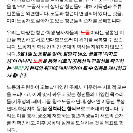
을 받으며 노동자로서 살아갈 청년들에 대해 기득권과 주류
언론들은 외면합니다. 노동과 청년이 연결되어 있다는 것을,
이미 노동자로 살아가고 있는 청년들의 존재를 은폐합니다.
우리는 다양한 청년·학생 당사자들의
'노동'
이라는 공통된 지
반을 확인하고 서로 연대함으로써 이 위기를 극복할 수 있습
니다. 노동자와 학생 간의 긴 연대의 역사는 지워지지 않았습
니다.
5월 1일 노동절을 맞아, 절망과 냉소, 분열과 '각자도
생'이 아니라,
노동
을 통해 서로의 공통성과 연결성을 확인하
는
‘우리’
가 현재의 위기에 대한 대안이 될 수 있음을 제시하고
자 합니다.
노동과 관련하여 오늘날 다양한 곳에서 마주하는 사회적 모순
을 드러내고, 이에 맞서 싸우고 있는 청년들의 다양한 목소리
들(기후정의, 페미니즘, 청소노동자 연대, 장애인 이동권 투쟁
연대, 학생자치 등)을
집회라는 형식으로
드러내려 합니다. 우
리는 이를 통해, 냉소에 저항하는 청년/학생들이 서로의 존재
를 재확인하고, 이후 공동의 실천을 모색하는 것을 목표로 합
니다.