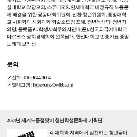
실대학교 작당모의, 스튜디오R, 연세대학교 비정규직 노동문
제 해결을 위한 공동대책위원회, 전환 청년위원회, 중앙대학
교 사회학과 사회과학 학술소모임 포헤, 청년녹색당, 청년정
의당, 플랫폼씨, 학생사회주의자연대(준), 한국외국어대학교
마르크스 정치경제학회 왼쪽날개, 한신대학교 민중가요 중앙
노래패 보라성
문의
📌전
화 :
010-9644-9604
📌텔
레
그
램 :
https://t.me/Owlbbaemi
2023년 세계노동절맞이 청년학생문화제 기획단
각 대학과 지역에서 실천하는 청년들이