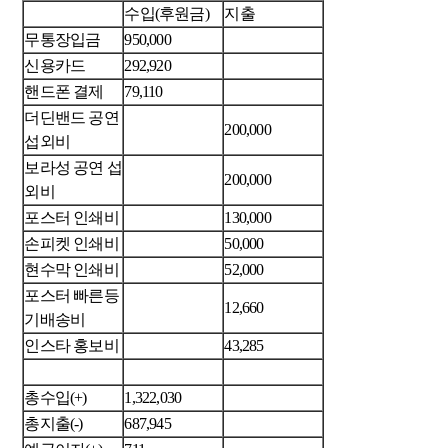
수입(후원금)
지출
무통장입금
950,000
신용카드
292,920
핸드폰 결제
79,110
더딘밴드 공연
200,000
섭외비
보라성 공연 섭
200,000
외비
포스터 인쇄비
130,000
손피켓 인쇄비
50,000
현수막 인쇄비
52,000
포스터 빠른등
12,660
기배송비
인스타 홍보비
43,285
총수입(+)
1,322,030
총지출(-)
687,945