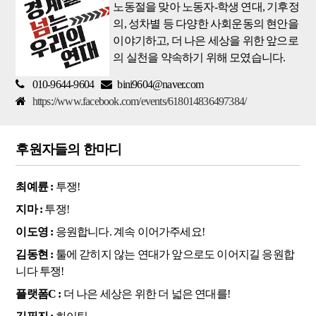
노동절을 맞아 노동자-학생 연대, 기후정
의, 성차별 등 다양한 사회운동의 현안을
이야기하고, 더 나은 세상을 위한 앞으로
의 실천을 약속하기 위해 모였습니다.
010-9644-9604
bini9604@naver.com
https://www.facebook.com/events/618014836497384/
후원자들의 한마디
최예륜 :
투쟁!
지마 :
투쟁!
이도영 :
응원합니다. 계속 이어가주세요!
김동현 :
툴에 갇히지 않는 연대가 앞으로도 이어지길 응원합
니다 투쟁!
플랫폼C :
더 나은 세상은 위한 더 넓은 연대를!