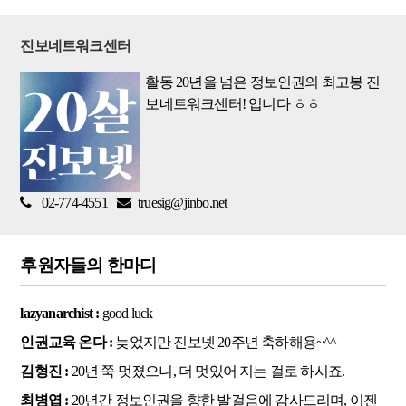
진보네트워크센터
활동 20년을 넘은 정보인권의 최고봉 진
보네트워크센터! 입니다 ㅎㅎ
02-774-4551
truesig@jinbo.net
후원자들의 한마디
lazyanarchist :
good luck
인권교육 온다 :
늦었지만 진보넷 20주년 축하해용~^^
김형진 :
20년 쭉 멋졌으니, 더 멋있어 지는 걸로 하시죠.
최병엽 :
20년간 정보인권을 향한 발걸음에 감사드리며, 이젠