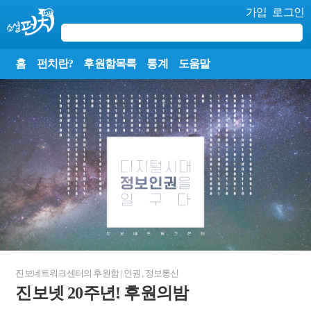
가입
로그인
홈
펀치란?
후원함목록
통계
도움말
진보네트워크센터
의 후원함
|
인권
,
정보통신
진보넷 20주년! 후원의밤