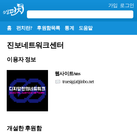
가입
로그인
홈
펀치란?
후원함목록
통계
도움말
진보네트워크센터
이용자 정보
웹사이트/sns
truesig(at)jinbo.net
개설한 후원함